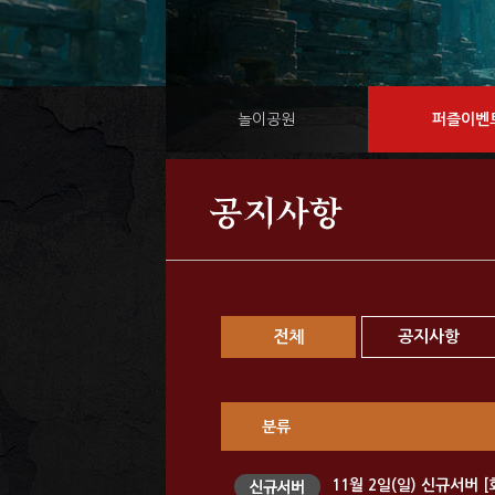
놀이공원
퍼즐이벤
공지사항
전체
공지사항
분류
11월 2일(일) 신규서버 [