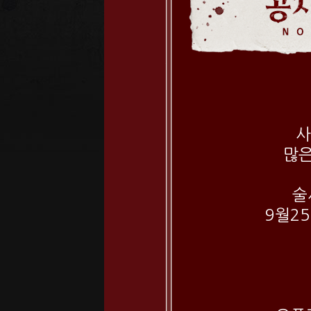
사
많은
술
9월2