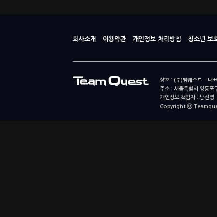
회사소개
이용약관
개인정보 처리방침
청소년 보
상호 : (주)팀퀘스트 대표
주소 : 서울특별시 영등포구
개인정보 책임자 : 남선영 E-m
Copyright ⓒ Teamquest