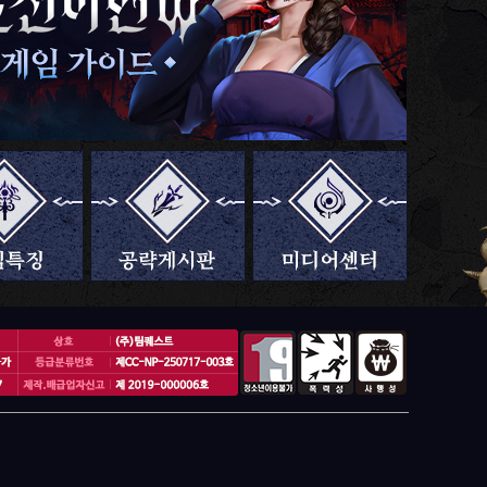
무료게임, 온라인 웹게임 포털, 웹게임, 게임, 온라인게임, pc게임, 무료온라인게임, 온라인게임순위, 웹게임rpg, 웹게임 순위, 게임, 플래시게임, 게임추천, pc게임랭킹, 게임순위, 온라인게임순위, rpg, 온라인게임, mmorpg, pc게임, 웹게임, pc게임순위, rpg게임, rpg게임순위, pc게임추천, game, 플레시게임, 웹게임순위, 웹게임추천