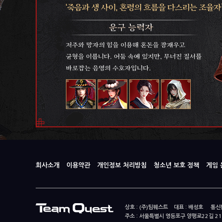
회사소개
이용약관
개인정보 처리방침
청소년 보호 정책
게임 
상호 : (주)팀퀘스트 대표 : 배성호 통신판
주소 : 서울특별시 영등포구 양평로22길 21