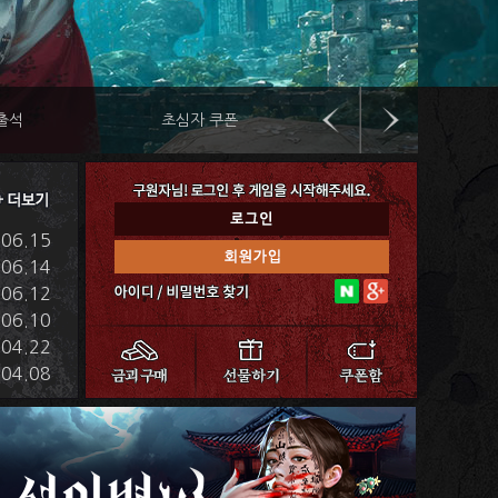
출석
초심자 쿠폰
레벨 패키지
.06.15
.06.14
.06.12
.06.10
.04.22
.04.08