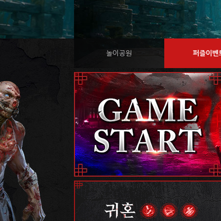
놀이공원
퍼즐이벤