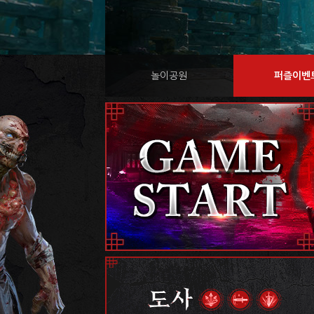
놀이공원
퍼즐이벤