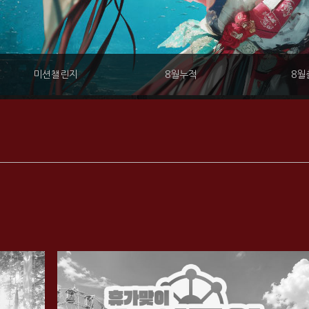
미션챌린지
8월누적
8월