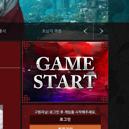
출석
초심자 쿠폰
레벨 패키지